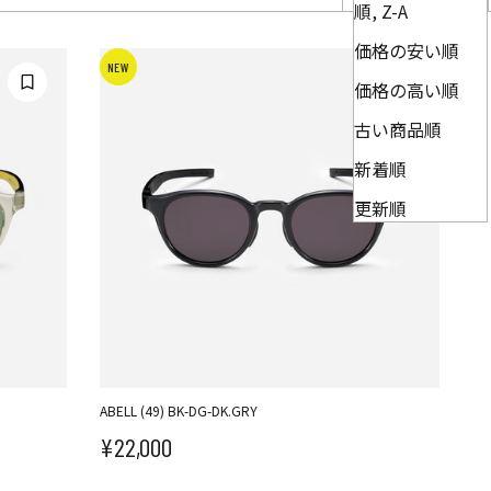
順, Z-A
価格の安い順
NEW
価格の高い順
古い商品順
新着順
更新順
ABELL (49) BK-DG-DK.GRY
¥22,000
セール価格