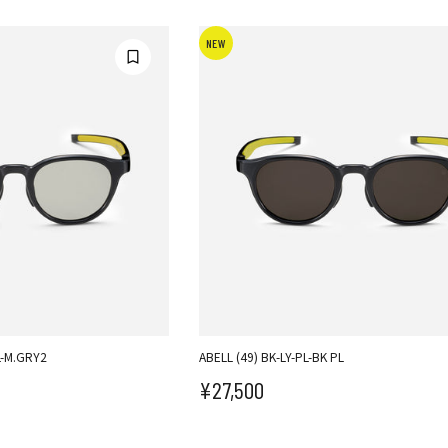
NEW
L-M.GRY2
ABELL (49) BK-LY-PL-BK PL
¥27,500
セール価格