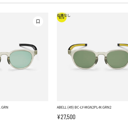
在庫なし
NEW
M.GRN
ABELL (49) BC-LY-MGN2PL-M.GRN2
¥27,500
セール価格