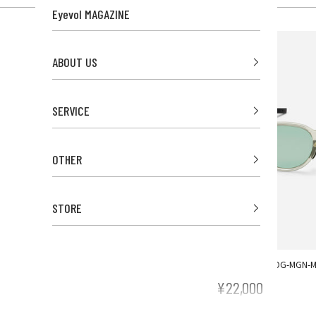
Eyevol MAGAZINE
NEW
ABOUT US
SERVICE
OTHER
STORE
ABELL (49) BC-DG-MGN-
¥22,000
セール価格