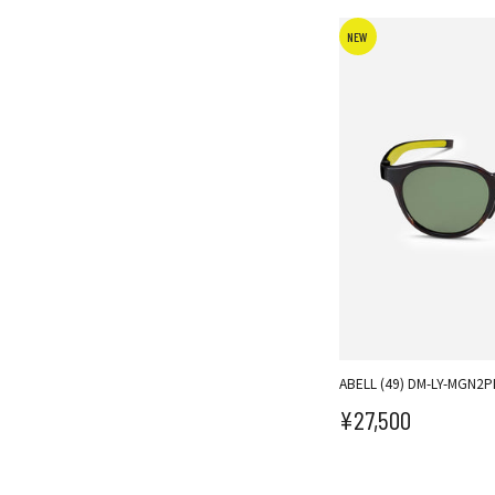
NEW
ABELL (49) DM-LY-MGN2P
¥27,500
セール価格