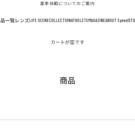
夏季休暇についてのご案内
LIFE SCENE
COLLECTION
ATHELETE
MAGAZINE
ABOUT Eyevol
ST
商品一覧
レンズ
カートが空です
商品