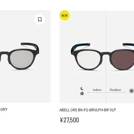
NEW
.GRY
ABELL (49) BK-FG-BRVLPH-BR VLP
¥27,500
セール価格