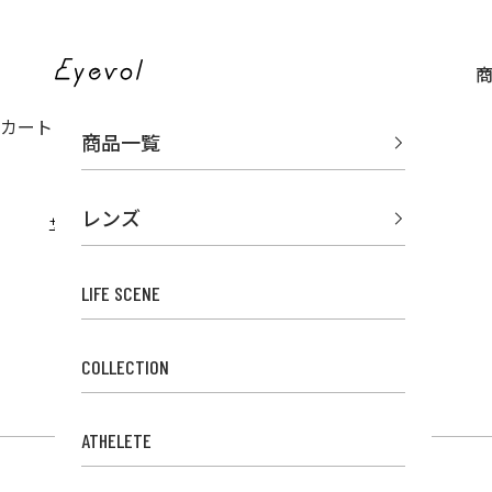
コンテンツへスキップ
Eyevol Online Store
カート
商品一覧
レンズ
商品
サングラスのEyevol TOP
LIFE SCENE
COLLECTION
ATHELETE