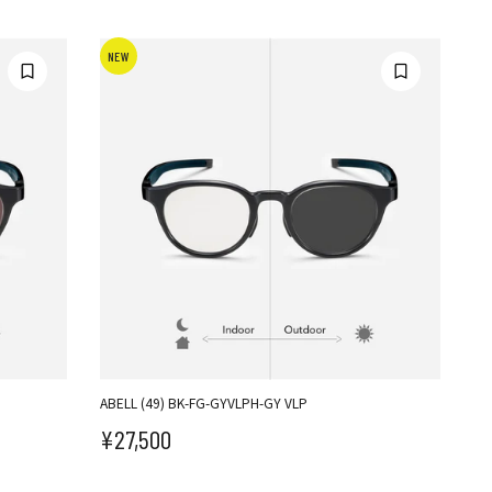
NEW
ABELL (49) BK-FG-GYVLPH-GY VLP
¥27,500
セール価格