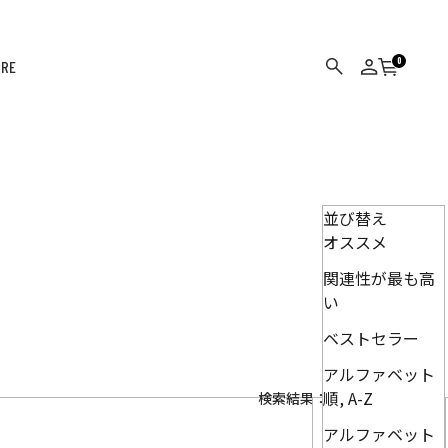
0
ORE
カート
検索
ログイン
並び替え
オススメ
関連性が最も高
い
ベストセラー
アルファベット
順, A-Z
検索結果：715件
並び替え
アルファベット