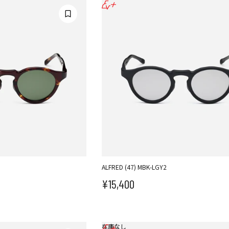
ALFRED (47) MBK-LGY2
¥15,400
セール価格
在庫なし