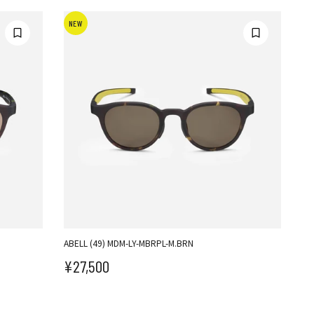
NEW
ABELL (49) MDM-LY-MBRPL-M.BRN
¥27,500
セール価格