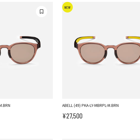
NEW
-M.BRN
ABELL (49) PKA-LY-MBRPL-M.BRN
¥27,500
セール価格