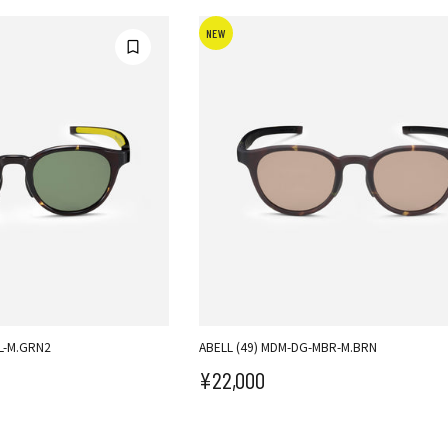
NEW
L-M.GRN2
ABELL (49) MDM-DG-MBR-M.BRN
¥22,000
セール価格