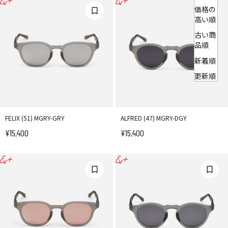
価格の
高い順
古い商
品順
新着順
更新順
FELIX (51) MGRY-GRY
ALFRED (47) MGRY-DGY
¥15,400
¥15,400
セール価格
セール価格