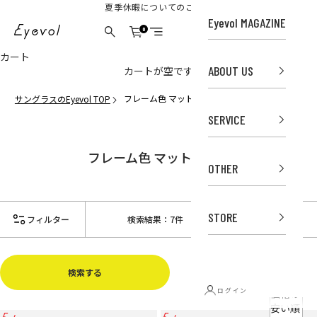
コンテンツへスキップ
夏季休暇についてのご案内
並び替
Eyevol MAGAZINE
え
Eyevol Online Store
0
カート
検索
メニュー
オスス
カート
メ
ABOUT US
カートが空です
関連性
が最も
フレーム色 マットグレー
サングラスのEyevol TOP
高い
SERVICE
ベスト
セラー
フレーム色 マットグレー
アルフ
OTHER
ァベッ
ト順,
A-Z
STORE
フィルター
検索結果：7件
並び替え
アルフ
ァベッ
ト順,
Z-A
検索する
ログイン
価格の
安い順