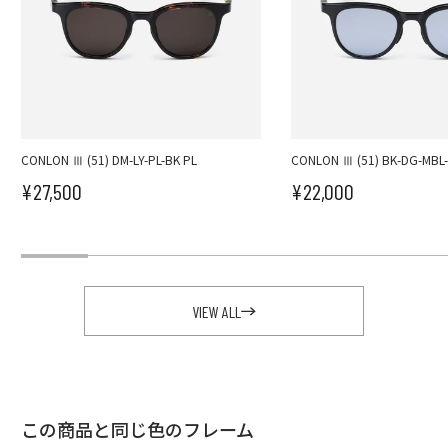
CONLON Ⅲ (51) DM-LY-PL-BK PL
CONLON Ⅲ (51) BK-DG-MBL
¥27,500
¥22,000
セール価格
セール価格
VIEW ALL
この商品と同じ色のフレーム