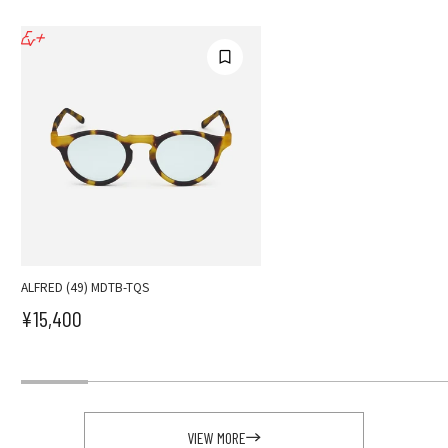
ALFRED (49) MDTB-TQS
¥15,400
セール価格
VIEW MORE