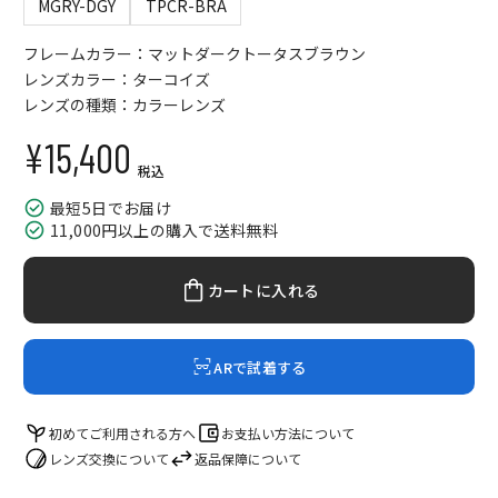
MGRY-DGY
TPCR-BRA
フレームカラー：マットダークトータスブラウン
レンズカラー：ターコイズ
レンズの種類：カラーレンズ
¥15,400
セール価格
税込
最短5日でお届け
11,000円以上の購入で送料無料
カートに入れる
ARで試着する
初めてご利用される方へ
お支払い方法について
レンズ交換について
返品保障について