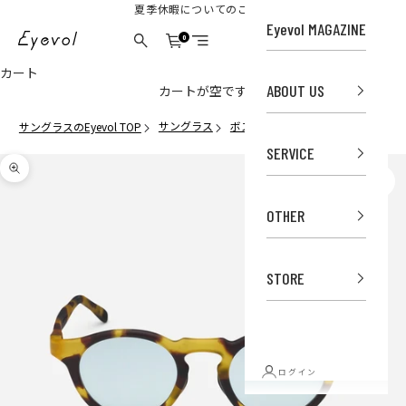
コンテンツへスキップ
夏季休暇についてのご案内
Eyevol MAGAZINE
Eyevol Online Store
0
カート
検索
メニュー
カート
ABOUT US
カートが空です
サングラス
ボストン
ALFRED (47) MDTB-TQ
サングラスのEyevol TOP
SERVICE
ズームイン
OTHER
STORE
ログイン