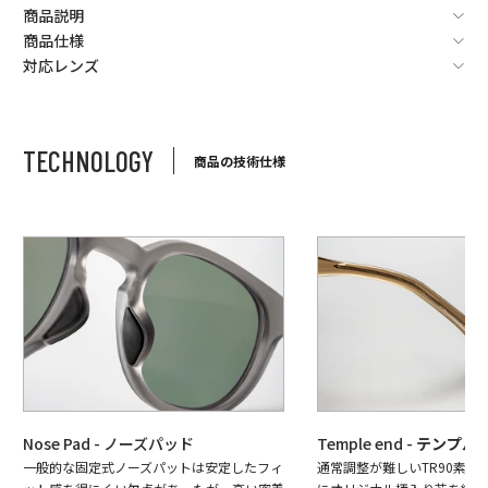
商品説明
商品仕様
対応レンズ
TECHNOLOGY
商品の技術仕様
Nose Pad - ノーズパッド
Temple end -
テンプル
一般的な固定式ノーズパットは安定したフィ
通常調整が難しいTR90素材