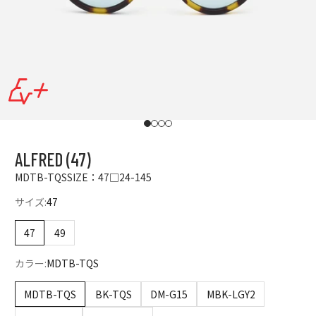
I18n Error: Missing interpolation value "p
I18n Error: Missing interpolation value "
I18n Error: Missing interpolation value
I18n Error: Missing interpolation val
ALFRED (47)
MDTB-TQS
SIZE：47□24-145
サイズ:
47
47
49
カラー:
MDTB-TQS
MDTB-TQS
BK-TQS
DM-G15
MBK-LGY2