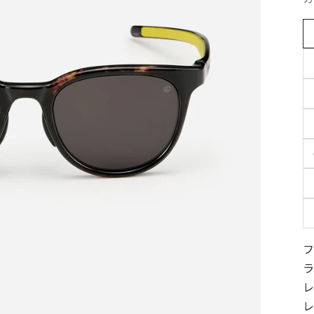
フ
ラ
レ
レ