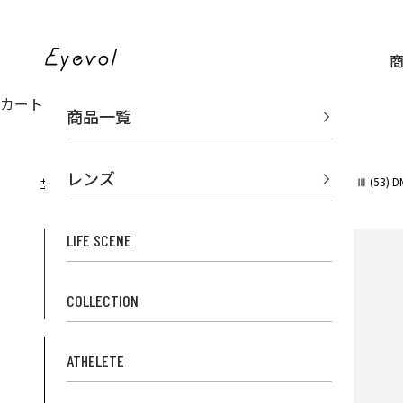
コンテンツへスキップ
Eyevol Online Store
カート
商品一覧
レンズ
サングラス
ボストン
CONLON Ⅲ (53) DM
サングラスのEyevol TOP
LIFE SCENE
COLLECTION
ATHELETE