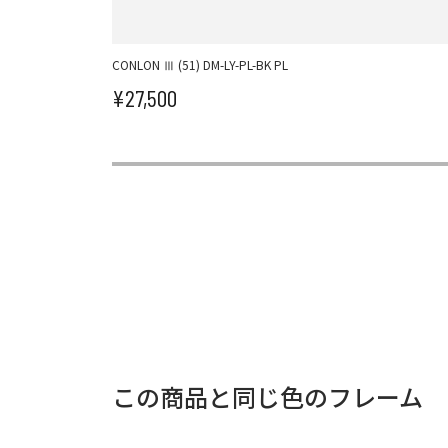
CONLON Ⅲ (51) DM-LY-PL-BK PL
¥27,500
セール価格
この商品と同じ色のフレーム