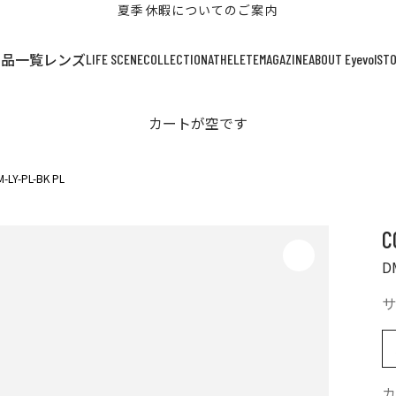
夏季休暇についてのご案内
LIFE SCENE
COLLECTION
ATHELETE
MAGAZINE
ABOUT Eyevol
ST
商品一覧
レンズ
カートが空です
-LY-PL-BK PL
C
D
サ
カ