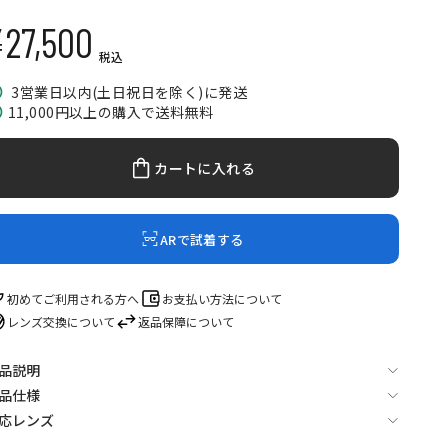
27,500
セール価格
税込
3営業日以内(土日祝日を除く)に発送
11,000円以上の購入で送料無料
カートに入れる
ARで試着する
初めてご利用される方へ
お支払い方法について
レンズ交換について
返品保障について
品説明
品仕様
応レンズ