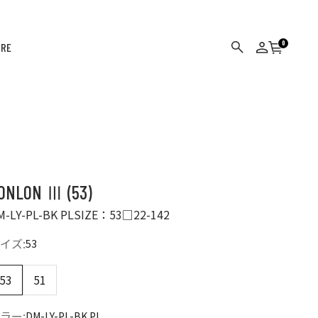
0
ORE
カート
検索
ログイン
ONLON Ⅲ (53)
M-LY-PL-BK PL
SIZE：53□22-142
イズ:
53
53
51
ラー:
DM-LY-PL-BK PL