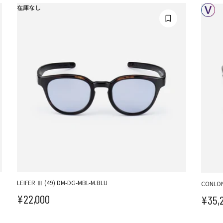
在庫なし
LEIFER Ⅲ (49) DM-DG-MBL-M.BLU
CONLON
¥22,000
¥35,
セール価格
セ