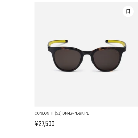
CONLON Ⅲ (51) DM-LY-PL-BK PL
¥27,500
セール価格