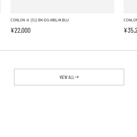
CONLON Ⅲ (51) BK-DG-MBL-M.BLU
CONLON
¥22,000
¥35,
セール価格
セ
VIEW ALL