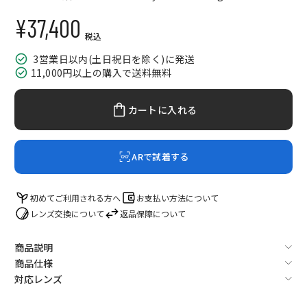
¥37,400
セール価格
税込
3営業日以内(土日祝日を除く)に発送
11,000円以上の購入で送料無料
カートに入れる
ARで試着する
初めてご利用される方へ
お支払い方法について
レンズ交換について
返品保障について
商品説明
商品仕様
対応レンズ