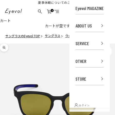
コンテンツへスキップ
夏季休暇についてのご案内
Eyevol MAGAZINE
Eyevol Online Store
0
カート
検索
メニュー
カート
ABOUT US
カートが空です
サングラス
ウェリントン
HEATH Ⅲ (53) MBK
サングラスのEyevol TOP
SERVICE
ズームイン
OTHER
STORE
ログイン