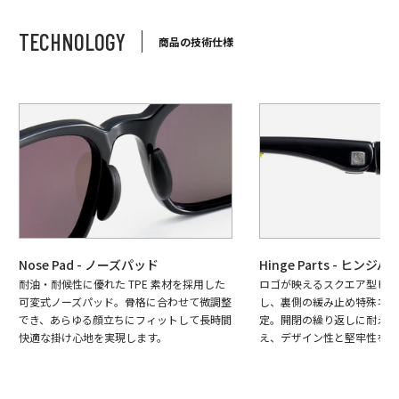
TECHNOLOGY
商品の技術仕様
Nose Pad - ノーズパッド
Hinge Parts - ヒンジパ
耐油・耐候性に優れた TPE 素材を採用した
ロゴが映えるスクエア型ヒン
可変式ノーズパッド。骨格に合わせて微調整
し、裏側の緩み止め特殊ネジ
でき、あらゆる顔立ちにフィットして長時間
定。開閉の繰り返しに耐える
快適な掛け心地を実現します。
え、デザイン性と堅牢性を両