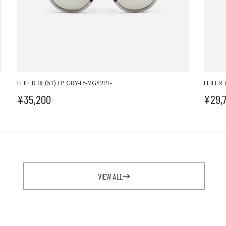
LEIFER Ⅲ (51) FP GRY-LY-MGY2PL-
LEIFER 
¥35,200
¥29,
セール価格
セ
VIEW ALL