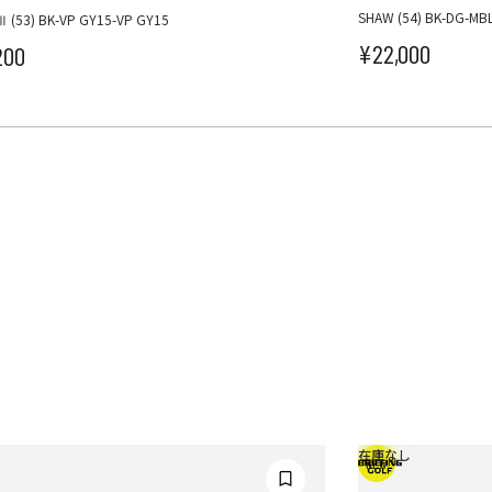
SHAW (54) BK-DG-MB
Ⅲ (53) BK-VP GY15-VP GY15
¥22,000
200
セール価格
ール価格
在庫なし
NEW