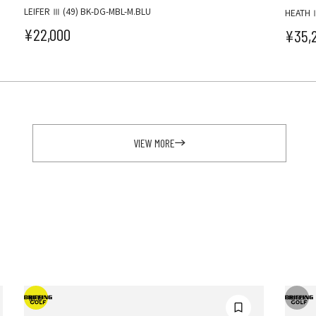
LEIFER Ⅲ (49) BK-DG-MBL-M.BLU
HEATH 
¥22,000
¥35,
セール価格
セ
VIEW MORE
NEW
RESTOCK