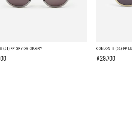
Ⅲ (51) FP GRY-DG-DK.GRY
CONLON Ⅲ (51)-FP M
700
¥29,700
ール価格
セール価格