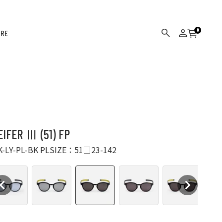
0
ORE
カート
検索
ログイン
EIFER Ⅲ (51) FP
K-LY-PL-BK PL
SIZE：51□23-142