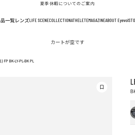
夏季休暇についてのご案内
LIFE SCENE
COLLECTION
ATHELETE
MAGAZINE
ABOUT Eyevol
ST
商品一覧
レンズ
カートが空です
1) FP BK-LY-PL-BK PL
L
B