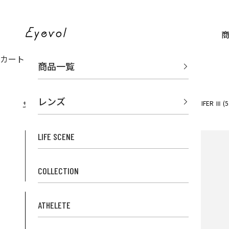
コンテンツへスキップ
Eyevol Online Store
カート
商品一覧
レンズ
サングラス
フリップアップ
LEIFER Ⅲ (5
サングラスのEyevol TOP
LIFE SCENE
COLLECTION
ATHELETE