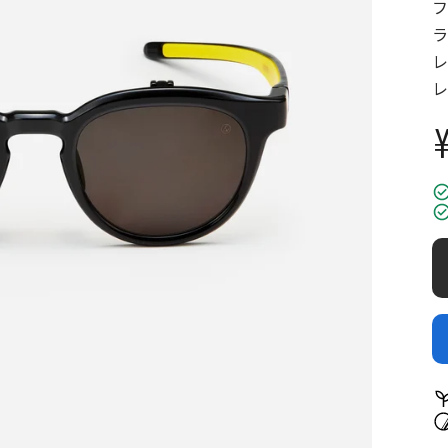
フ
ラ
レ
レ
¥