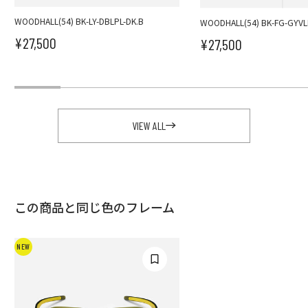
WOODHALL(54) BK-LY-DBLPL-DK.B
WOODHALL(54) BK-FG-GYV
¥27,500
¥27,500
セール価格
セール価格
VIEW ALL
この商品と同じ色のフレーム
NEW