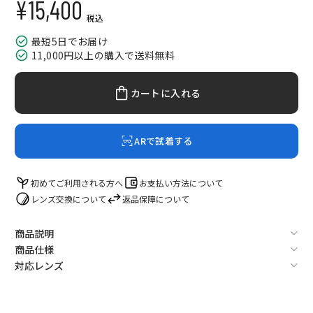
¥15,400
セール価格
税込
最短5日でお届け
11,000円以上の購入で送料無料
カートに入れる
ARで試着する
初めてご利用される方へ
お支払い方法について
レンズ交換について
返品保障について
商品説明
商品仕様
対応レンズ