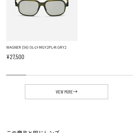
WAGNER (56) OL-LY-MGY2PL-M.GRY2
¥27,500
セール価格
VIEW MORE
この商品と同じレンズ