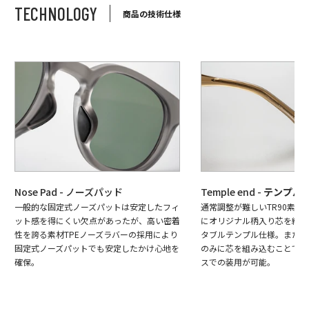
TECHNOLOGY
商品の技術仕様
Nose Pad - ノーズパッド
Temple end -
テンプル
一般的な固定式ノーズパットは安定したフィ
通常調整が難しいTR90素材
ット感を得にくい欠点があったが、高い密着
にオリジナル柄入り芯を組み
性を誇る素材TPEノーズラバーの採用により
タブルテンプル仕様。またテ
固定式ノーズパットでも安定したかけ心地を
のみに芯を組み込むことで最
確保。
スでの装用が可能。