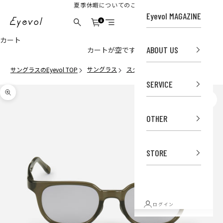
コンテンツへスキップ
夏季休暇についてのご案内
Eyevol MAGAZINE
Eyevol Online Store
0
カート
検索
メニュー
カート
ABOUT US
カートが空です
サングラス
スクエア
LEV (51) OLV-LGY2
サングラスのEyevol TOP
SERVICE
ズームイン
OTHER
STORE
ログイン