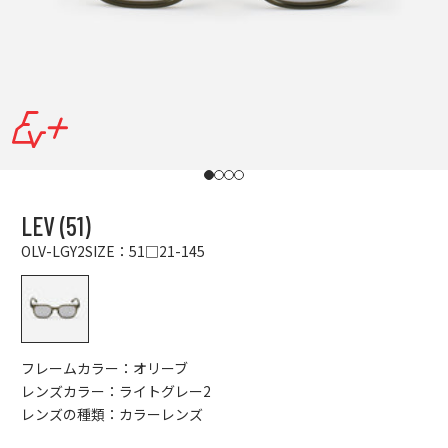
I18n Error: Missing interpolation value "p
I18n Error: Missing interpolation value "
I18n Error: Missing interpolation value
I18n Error: Missing interpolation val
LEV (51)
OLV-LGY2
SIZE：51□21-145
OLV-LGY2
フレームカラー：オリーブ
レンズカラー：ライトグレー2
レンズの種類：カラーレンズ