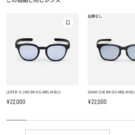
在庫なし
LEIFER Ⅲ (49) BK-DG-MBL-M.BLU
SHAW (54) BK-DG-MBL-M.BL
¥22,000
¥22,000
セール価格
セール価格