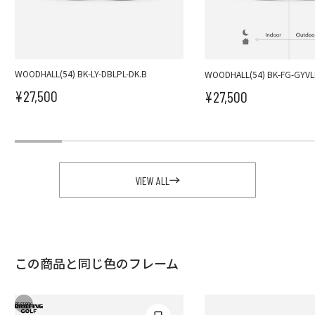
WOODHALL(54) BK-LY-DBLPL-DK.B
WOODHALL(54) BK-FG-GYV
¥27,500
¥27,500
セール価格
セール価格
VIEW ALL
この商品と同じ色のフレーム
RESTOCK