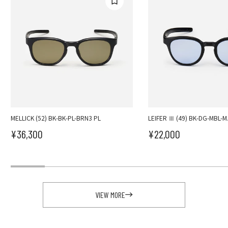
MELLICK (52) BK-BK-PL-BRN3 PL
LEIFER Ⅲ (49) BK-DG-MBL-M
¥36,300
¥22,000
セール価格
セール価格
VIEW MORE