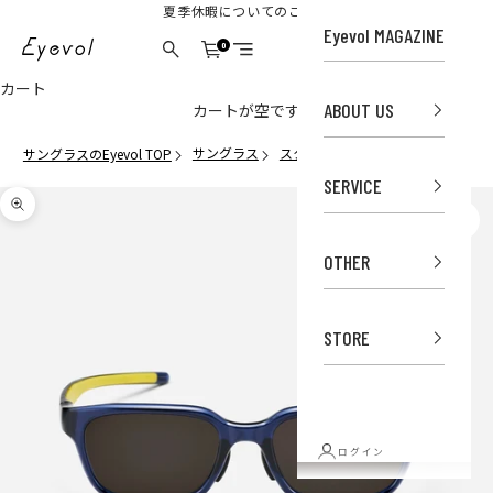
コンテンツへスキップ
夏季休暇についてのご案内
Eyevol MAGAZINE
Eyevol Online Store
0
カート
検索
メニュー
カート
ABOUT US
カートが空です
サングラス
スクエア
WOODHALL(54) NVY-LY
サングラスのEyevol TOP
SERVICE
ズームイン
OTHER
STORE
ログイン