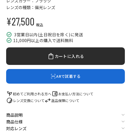
レンズカラー：ブラック
レンズの種類：偏光レンズ
¥27,500
セール価格
税込
3営業日以内(土日祝日を除く)に発送
11,000円以上の購入で送料無料
カートに入れる
ARで試着する
初めてご利用される方へ
お支払い方法について
レンズ交換について
返品保障について
商品説明
商品仕様
対応レンズ