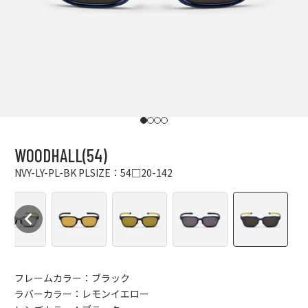
I18n Error: Missing interpolation value "p
I18n Error: Missing interpolation value "
I18n Error: Missing interpolation value
I18n Error: Missing interpolation val
WOODHALL(54)
NVY-LY-PL-BK PL
SIZE：54□20-142
フレームカラー：ブラック
ラバーカラー：レモンイエロー