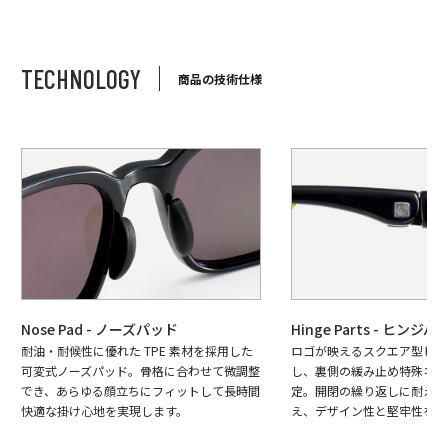
TECHNOLOGY
商品の技術仕様
Nose Pad - ノーズパッド
Hinge Parts - ヒンジパ
耐油・耐候性に優れた TPE 素材を採用した
ロゴが映えるスクエア型ヒン
可変式ノーズパッド。骨格に合わせて微調整
し、裏側の緩み止め特殊ネジ
でき、あらゆる顔立ちにフィットして長時間
定。開閉の繰り返しに耐える
快適な掛け心地を実現します。
え、デザイン性と堅牢性を両