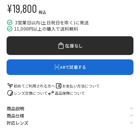
¥19,800
セール価格
税込
3営業日以内(土日祝日を除く)に発送
11,000円以上の購入で送料無料
在庫なし
ARで試着する
初めてご利用される方へ
お支払い方法について
レンズ交換について
返品保障について
商品説明
商品仕様
対応レンズ