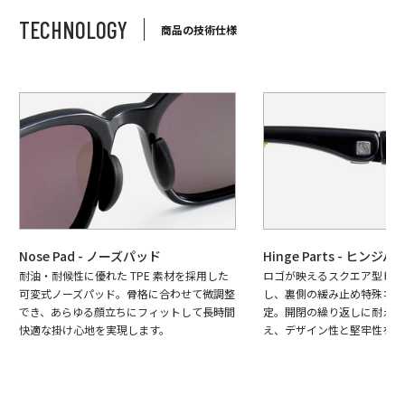
TECHNOLOGY
商品の技術仕様
Nose Pad - ノーズパッド
Hinge Parts - ヒンジパ
耐油・耐候性に優れた TPE 素材を採用した
ロゴが映えるスクエア型ヒン
可変式ノーズパッド。骨格に合わせて微調整
し、裏側の緩み止め特殊ネジ
でき、あらゆる顔立ちにフィットして長時間
定。開閉の繰り返しに耐える
快適な掛け心地を実現します。
え、デザイン性と堅牢性を両