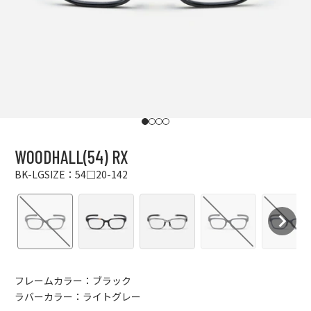
I18n Error: Missing interpolation value "p
I18n Error: Missing interpolation value "
I18n Error: Missing interpolation value
I18n Error: Missing interpolation val
WOODHALL(54) RX
BK-LG
SIZE：54□20-142
フレームカラー：ブラック
ラバーカラー：ライトグレー