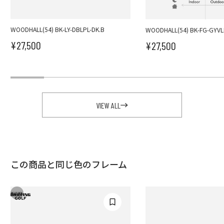
WOODHALL(54) BK-LY-DBLPL-DK.B
WOODHALL(54) BK-FG-GYV
¥27,500
¥27,500
セール価格
セール価格
VIEW ALL
この商品と同じ色のフレーム
RESTOCK