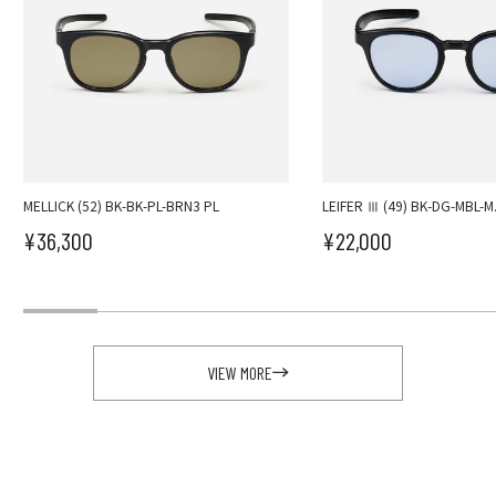
MELLICK (52) BK-BK-PL-BRN3 PL
LEIFER Ⅲ (49) BK-DG-MBL-M
¥36,300
¥22,000
セール価格
セール価格
VIEW MORE