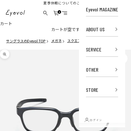
コンテンツへスキップ
夏季休暇についてのご案内
Eyevol MAGAZINE
Eyevol Online Store
0
カート
検索
メニュー
カート
ABOUT US
カートが空です
メガネ
スクエア
WOODHALL(54) RX BK-LG
サングラスのEyevol TOP
SERVICE
ズームイン
OTHER
STORE
ログイン