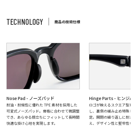
TECHNOLOGY
商品の技術仕様
Nose Pad - ノーズパッド
Hinge Parts - ヒンジパ
耐油・耐候性に優れた TPE 素材を採用した
ロゴが映えるスクエア型ヒン
可変式ノーズパッド。骨格に合わせて微調整
し、裏側の緩み止め特殊ネジ
でき、あらゆる顔立ちにフィットして長時間
定。開閉の繰り返しに耐える
快適な掛け心地を実現します。
え、デザイン性と堅牢性を両