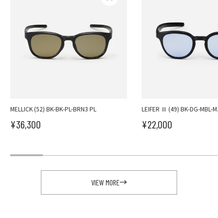
MELLICK (52) BK-BK-PL-BRN3 PL
LEIFER Ⅲ (49) BK-DG-MBL-M
¥36,300
¥22,000
セール価格
セール価格
VIEW MORE