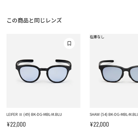
この商品と同じレンズ
在庫なし
LEIFER Ⅲ (49) BK-DG-MBL-M.BLU
SHAW (54) BK-DG-MBL-M.BL
¥22,000
¥22,000
セール価格
セール価格