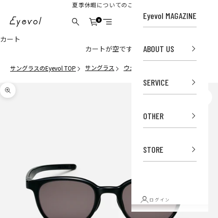
コンテンツへスキップ
夏季休暇についてのご案内
Eyevol MAGAZINE
Eyevol Online Store
0
カート
検索
メニュー
カート
ABOUT US
カートが空です
サングラス
ウェリントン
MILBURN (51) BK-
サングラスのEyevol TOP
SERVICE
ズームイン
OTHER
STORE
ログイン