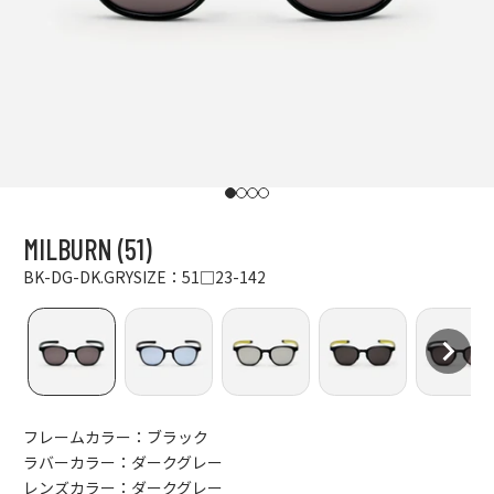
I18n Error: Missing interpolation value "p
I18n Error: Missing interpolation value "
I18n Error: Missing interpolation value
I18n Error: Missing interpolation val
MILBURN (51)
BK-DG-DK.GRY
SIZE：51□23-142
フレームカラー：ブラック
ラバーカラー：ダークグレー
レンズカラー：ダークグレー