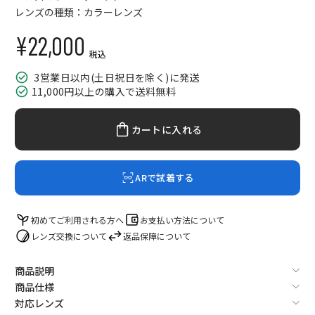
レンズの種類：カラーレンズ
¥22,000
セール価格
税込
3営業日以内(土日祝日を除く)に発送
11,000円以上の購入で送料無料
カートに入れる
ARで試着する
初めてご利用される方へ
お支払い方法について
レンズ交換について
返品保障について
商品説明
商品仕様
対応レンズ