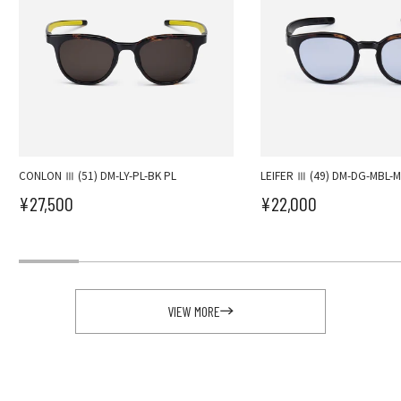
CONLON Ⅲ (51) DM-LY-PL-BK PL
LEIFER Ⅲ (49) DM-DG-MBL-M
¥27,500
¥22,000
セール価格
セール価格
VIEW MORE