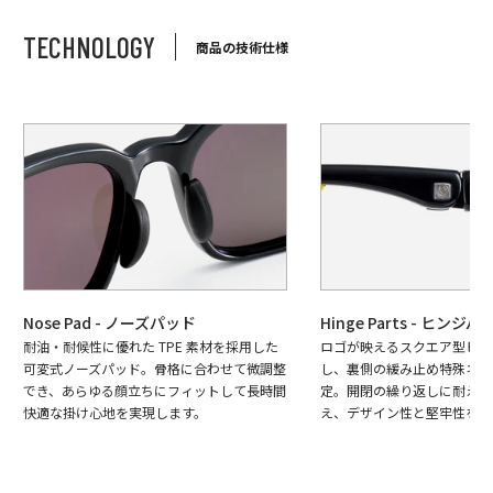
TECHNOLOGY
商品の技術仕様
Nose Pad - ノーズパッド
Hinge Parts - ヒンジパ
耐油・耐候性に優れた TPE 素材を採用した
ロゴが映えるスクエア型ヒン
可変式ノーズパッド。骨格に合わせて微調整
し、裏側の緩み止め特殊ネジ
でき、あらゆる顔立ちにフィットして長時間
定。開閉の繰り返しに耐える
快適な掛け心地を実現します。
え、デザイン性と堅牢性を両