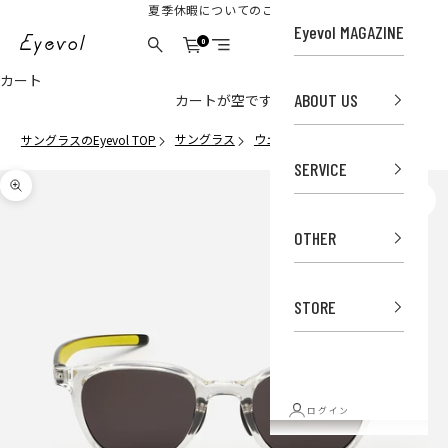
コンテンツへスキップ
夏季休暇についてのご案内
Eyevol MAGAZINE
Eyevol Online Store
0
カート
検索
メニュー
カート
ABOUT US
カートが空です
サングラス
ウェリントン
MILBURN (51) NTL-
サングラスのEyevol TOP
SERVICE
ズームイン
OTHER
STORE
ログイン