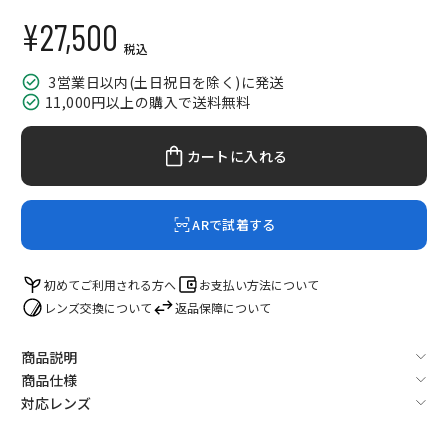
¥27,500
セール価格
税込
3営業日以内(土日祝日を除く)に発送
11,000円以上の購入で送料無料
カートに入れる
ARで試着する
初めてご利用される方へ
お支払い方法について
レンズ交換について
返品保障について
商品説明
商品仕様
対応レンズ