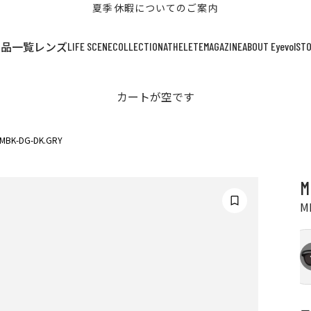
夏季休暇についてのご案内
LIFE SCENE
COLLECTION
ATHELETE
MAGAZINE
ABOUT Eyevol
ST
商品一覧
レンズ
カートが空です
 MBK-DG-DK.GRY
M
M