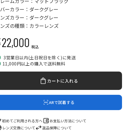
レームカラー：マットブラック
バーカラー：ダークグレー
ンズカラー：ダークグレー
ンズの種類：カラーレンズ
¥22,000
セール価格
税込
3営業日以内(土日祝日を除く)に発送
11,000円以上の購入で送料無料
カートに入れる
ARで試着する
初めてご利用される方へ
お支払い方法について
レンズ交換について
返品保障について