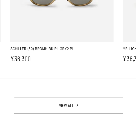
SCHILLER (50) BRDMH-BK-PL-GRY2 PL
MELLICK
¥36,300
¥36,
セール価格
セ
VIEW ALL