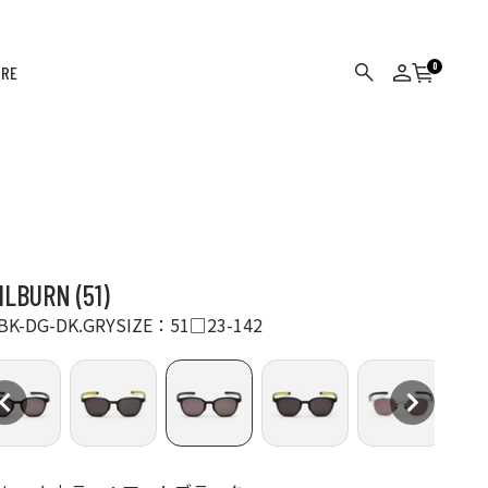
0
ORE
カート
検索
ログイン
ILBURN (51)
BK-DG-DK.GRY
SIZE：51□23-142