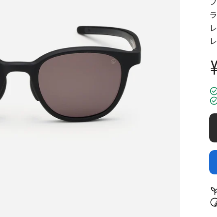
フ
ラ
レ
レ