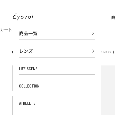
コンテンツへスキップ
Eyevol Online Store
カート
商品一覧
レンズ
サングラス
ウェリントン
MILBURN (51)
サングラスのEyevol TOP
LIFE SCENE
COLLECTION
ATHELETE