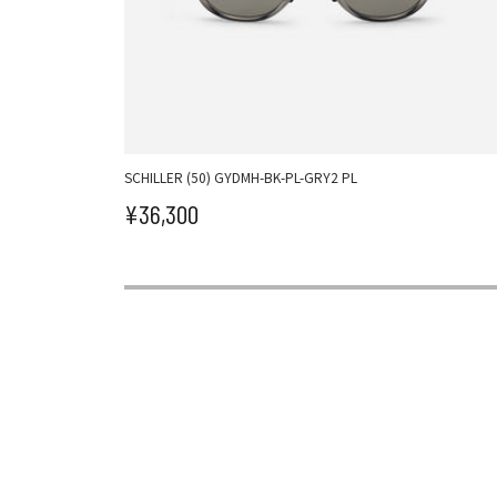
SCHILLER (50) GYDMH-BK-PL-GRY2 PL
¥36,300
セール価格