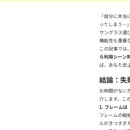
「自分に本当
ってしまう…
サングラス選
機能性も重要
この記事では、
ら利用シーン
ば、あなた史
結論：失
お時間がない
介します。こ
1. フレーム
フレームの縦
ルがきつすぎ