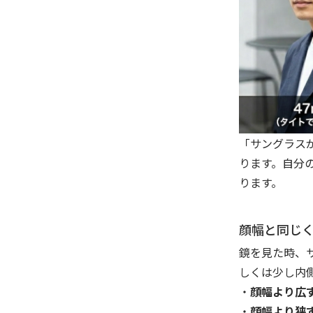
「サングラス
ります。自分
ります。
顔幅と同じ
鏡を見た時、
しくは少し内
・
顔幅より広
・
顔幅より狭