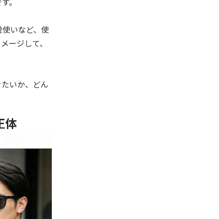
です。
段使いなど、使
イメージして、
せたいか、どん
正体