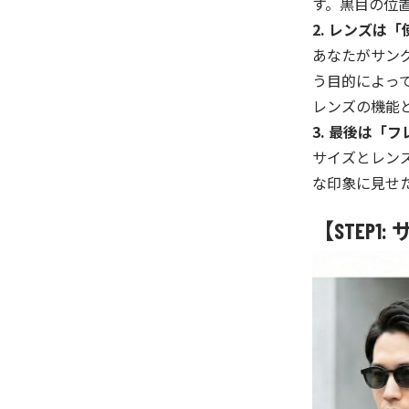
す。黒目の位
2. レンズは
あなたがサン
う目的によっ
レンズの機能
3. 最後は「
サイズとレン
な印象に見せ
【STEP