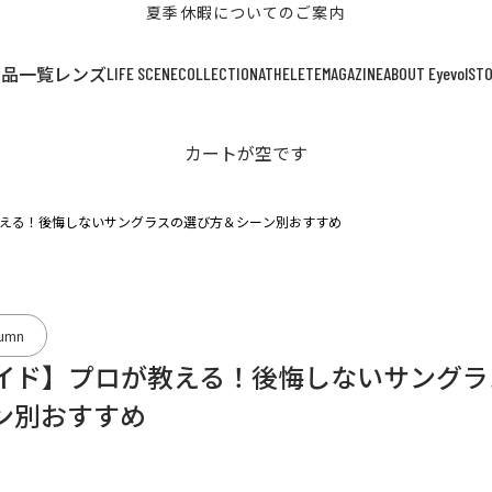
夏季休暇についてのご案内
LIFE SCENE
COLLECTION
ATHELETE
MAGAZINE
ABOUT Eyevol
ST
商品一覧
レンズ
カートが空です
える！後悔しないサングラスの選び方＆シーン別おすすめ
lumn
イド】プロが教える！後悔しないサングラ
ン別おすすめ