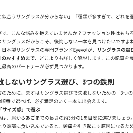
に似合うサングラスが分からない」「種類が多すぎて、どれを
」
びで、こんな悩みを抱えていませんか？ファッション性はもち
なサングラスだからこそ、後悔しない一本を見つけたいですよ
日本製サングラスの専門ブランドEyevolが、
サングラスの選
別のおすすめまで
、どこよりも詳しく解説します。この記事を
上最高のパートナーが必ず見つかります。
敗しないサングラス選び、3つの鉄則
方のために、まずはサングラス選びで失敗しないための「3つ
の順番で選べば、必ず満足のいく一本に出会えます。
は「サイズ感」で選ぶ
幅は、眉からあごまでの長さの約3分の1を目安に選びましょう
たり頭部に食い込んでいると、頭痛を引き起こす原因になるた