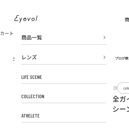
コンテンツへスキップ
Eyevol Online Store
カート
商品一覧
レンズ
Eyevol MAGAZINE
【完全ガイド】プロが教
サングラスのEyevol TOP
LIFE SCENE
2026.02.28
co
COLLECTION
【完全ガ
方＆シー
ATHELETE